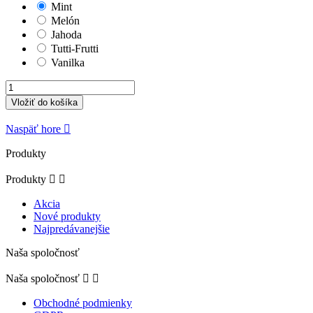
Mint
Melón
Jahoda
Tutti-Frutti
Vanilka
Vložiť do košíka
Naspäť hore

Produkty
Produkty


Akcia
Nové produkty
Najpredávanejšie
Naša spoločnosť
Naša spoločnosť


Obchodné podmienky