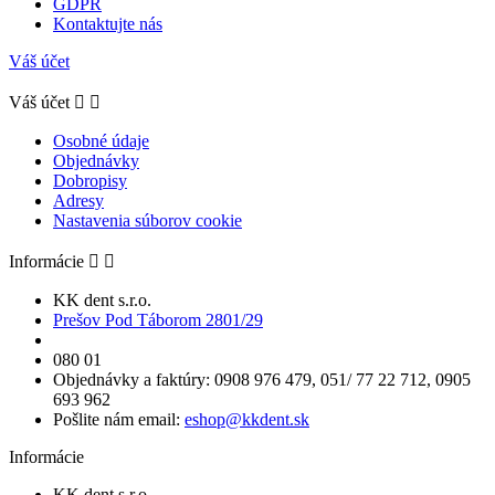
GDPR
Kontaktujte nás
Váš účet
Váš účet


Osobné údaje
Objednávky
Dobropisy
Adresy
Nastavenia súborov cookie
Informácie


KK dent s.r.o.
Prešov Pod Táborom 2801/29
080 01
Objednávky a faktúry: 0908 976 479, 051/ 77 22 712, 0905
693 962
Pošlite nám email:
eshop@kkdent.sk
Informácie
KK dent s.r.o.