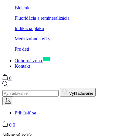
Bielenie
Fluoridácia a remineralizácia
Indikácia plaku
Medzizubné kefky
Pre deti
New
Odborná zóna
Kontakt
0
Vyhľadávanie
Prihlásiť sa
0
0
Nákupný košík