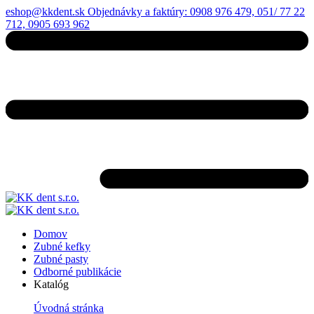
eshop@kkdent.sk
Objednávky a faktúry: 0908 976 479, 051/ 77 22
712, 0905 693 962
Domov
Zubné kefky
Zubné pasty
Odborné publikácie
Katalóg
Úvodná stránka