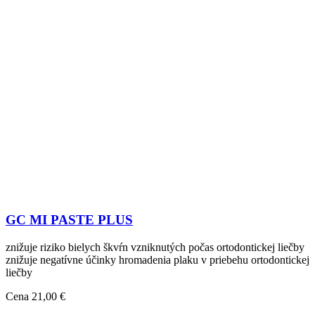
GC MI PASTE PLUS
znižuje riziko bielych škvŕn vzniknutých počas ortodontickej liečby
znižuje negatívne účinky hromadenia plaku v priebehu ortodontickej
liečby
Cena
21,00 €