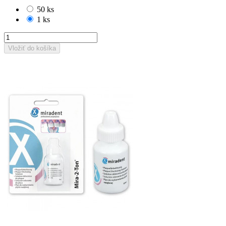
50 ks
1 ks
Vložiť do košíka