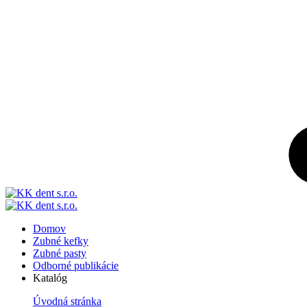
Domov
Zubné kefky
Zubné pasty
Odborné publikácie
Katalóg
Úvodná stránka