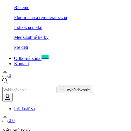
Bielenie
Fluoridácia a remineralizácia
Indikácia plaku
Medzizubné kefky
Pre deti
New
Odborná zóna
Kontakt
0
Vyhľadávanie
Prihlásiť sa
0
0
Nákupný košík