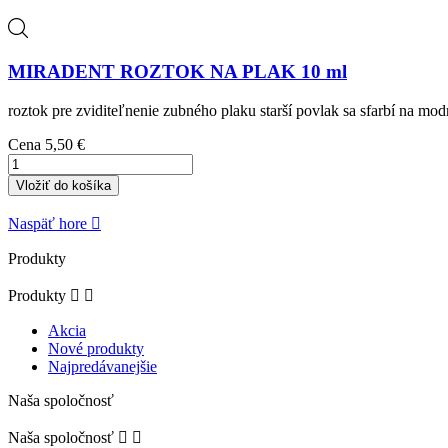
MIRADENT ROZTOK NA PLAK 10 ml
roztok pre zviditeľnenie zubného plaku starší povlak sa sfarbí na mo
Cena
5,50 €
Vložiť do košíka
Naspäť hore

Produkty
Produkty


Akcia
Nové produkty
Najpredávanejšie
Naša spoločnosť
Naša spoločnosť

