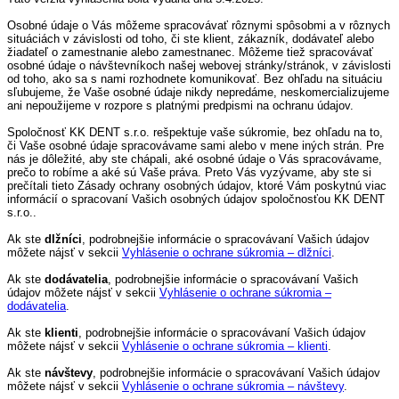
Osobné údaje o Vás môžeme spracovávať rôznymi spôsobmi a v rôznych
situáciách v závislosti od toho, či ste klient, zákazník, dodávateľ alebo
žiadateľ o zamestnanie alebo zamestnanec. Môžeme tiež spracovávať
osobné údaje o návštevníkoch našej webovej stránky/stránok, v závislosti
od toho, ako sa s nami rozhodnete komunikovať. Bez ohľadu na situáciu
sľubujeme, že Vaše osobné údaje nikdy nepredáme, neskomercializujeme
ani nepoužijeme v rozpore s platnými predpismi na ochranu údajov.
Spoločnosť KK DENT s.r.o. rešpektuje vaše súkromie, bez ohľadu na to,
či Vaše osobné údaje spracovávame sami alebo v mene iných strán. Pre
nás je dôležité, aby ste chápali, aké osobné údaje o Vás spracovávame,
prečo to robíme a aké sú Vaše práva. Preto Vás vyzývame, aby ste si
prečítali tieto Zásady ochrany osobných údajov, ktoré Vám poskytnú viac
informácií o spracovaní Vašich osobných údajov spoločnosťou KK DENT
s.r.o..
Ak ste
dlžníci
, podrobnejšie informácie o spracovávaní Vašich údajov
môžete nájsť v sekcii
Vyhlásenie o ochrane súkromia – dlžníci
.
Ak ste
dodávatelia
, podrobnejšie informácie o spracovávaní Vašich
údajov môžete nájsť v sekcii
Vyhlásenie o ochrane súkromia –
dodávatelia
.
Ak ste
klienti
, podrobnejšie informácie o spracovávaní Vašich údajov
môžete nájsť v sekcii
Vyhlásenie o ochrane súkromia – klienti
.
Ak ste
návštevy
, podrobnejšie informácie o spracovávaní Vašich údajov
môžete nájsť v sekcii
Vyhlásenie o ochrane súkromia – návštevy
.