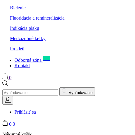
Bielenie
Fluoridácia a remineralizácia
Indikácia plaku
Medzizubné kefky
Pre deti
New
Odborná zóna
Kontakt
0
Vyhľadávanie
Prihlásiť sa
0
0
Nákupný košík