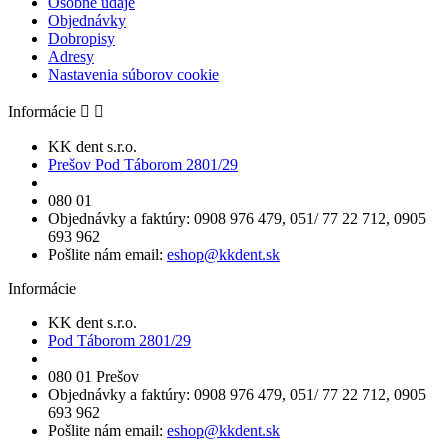
Osobné údaje
Objednávky
Dobropisy
Adresy
Nastavenia súborov cookie
Informácie


KK dent s.r.o.
Prešov Pod Táborom 2801/29
080 01
Objednávky a faktúry: 0908 976 479, 051/ 77 22 712, 0905
693 962
Pošlite nám email:
eshop@kkdent.sk
Informácie
KK dent s.r.o.
Pod Táborom 2801/29
080 01 Prešov
Objednávky a faktúry: 0908 976 479, 051/ 77 22 712, 0905
693 962
Pošlite nám email:
eshop@kkdent.sk