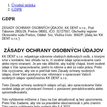
Úvodná stránka
GDPR
GDPR
ZÁSADY OCHRANY OSOBNÝCH ÚDAJOV, KK DENT s.r.o., Pod
Táborom 2801/29, Prešov 08001, IČO: 31727557, Obchodný register
Okresného súdu Prešov, Oddiel: Sro, Vložka číslo: 3042/P, (ďalej len 'KK
DENT s.r.o.')
ZÁSADY OCHRANY OSOBNÝCH ÚDAJOV
KK DENT s.r.o. rešpektuje súkromie všetkých dotknutých osôb, s ktorými
sme v kontakte; bez ohľadu na to, či osobné údaje spracovávame sami
alebo inými stranami. Je pre nás dôležité, aby každý chápal, ktoré osobné
údaje o Vás spracovávame, prečo to robíme a aké sú vaše práva. Preto
Vás vyzývame, aby ste si prečítali tieto Zásady ochrany osobných
údajov, ktoré Vám poskytnú viac informácií o spracovaní Vašich
osobných údajov spoločnosťou KK DENT s.r.o..
Tieto Zásady ochrany osobných údajov určujú, ako spracovávame Vaše
osobné údaje pri vykonávaní činností v postavení prevádzkovateľa alebo
sprostredkovateľa.
Toto vyhlásenie môžeme z času na čas aktualizovať aj bez upozornenia.
Preto Vás žiadame, aby ste sa pravidelne oboznamovali s jeho znením.
Táto verzia vyhlásenia bola vydaná dňa 5.4.2023.