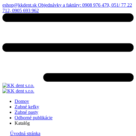
eshop@kkdent.sk
Objednávky a faktúry: 0908 976 479, 051/ 77 22
712, 0905 693 962
Domov
Zubné kefky
Zubné pasty
Odborné publikácie
Katalóg
Úvodná stránka