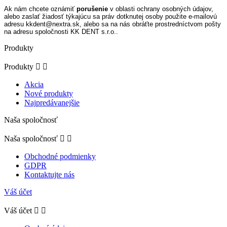
Ak nám chcete oznámiť
porušenie
v oblasti ochrany osobných údajov,
alebo zaslať žiadosť týkajúcu sa práv dotknutej osoby použite e-mailovú
adresu kkdent@nextra.sk, alebo sa na nás obráťte prostredníctvom pošty
na adresu spoločnosti KK DENT s.r.o..
Produkty
Produkty


Akcia
Nové produkty
Najpredávanejšie
Naša spoločnosť
Naša spoločnosť


Obchodné podmienky
GDPR
Kontaktujte nás
Váš účet
Váš účet

