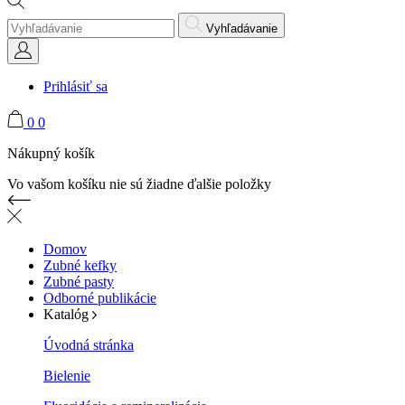
Vyhľadávanie
Prihlásiť sa
0
0
Nákupný košík
Vo vašom košíku nie sú žiadne ďalšie položky
Domov
Zubné kefky
Zubné pasty
Odborné publikácie
Katalóg
Úvodná stránka
Bielenie