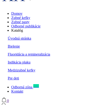
Domov
Zubné kefky
Zubné pasty
Odborné publikácie
Katalóg
Úvodná stránka
Bielenie
Fluoridácia a remineralizácia
Indikácia plaku
Medzizubné kefky
Pre deti
New
Odborná zóna
Kontakt
0