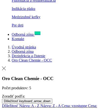
Fluoridácia a remineralizácia
Indikácia plaku
Medzizubné kefky
Pre deti
New
Odborná zóna
Kontakt
Úvodná stránka
Odborná zóna
Dezinfekcia a čistenie
Oro Clean Chemie - OCC
Oro Clean Chemie - OCC
Počet produktov: 5
Zoradiť podľa:
Dôležitosť
keyboard_arrow_down
Dôležitosť
Názvu: A - Z
Názvu: Z - A
Cena: vzostupne
Cena: