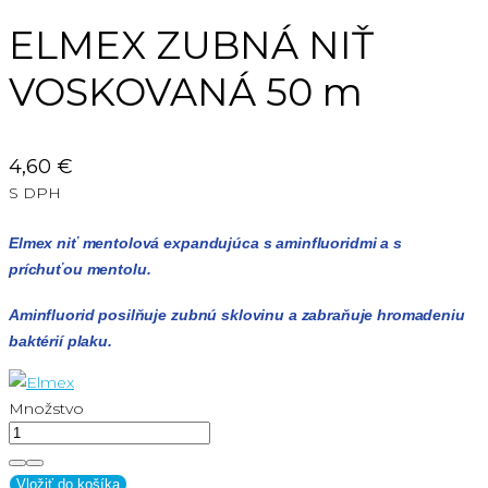
ELMEX ZUBNÁ NIŤ
VOSKOVANÁ 50 m
4,60 €
S DPH
Elmex niť mentolová expandujúca s aminfluoridmi a s
príchuťou mentolu.
Aminfluorid posilňuje zubnú sklovinu a zabraňuje hromadeniu
baktérií plaku.
Množstvo
Vložiť do košíka