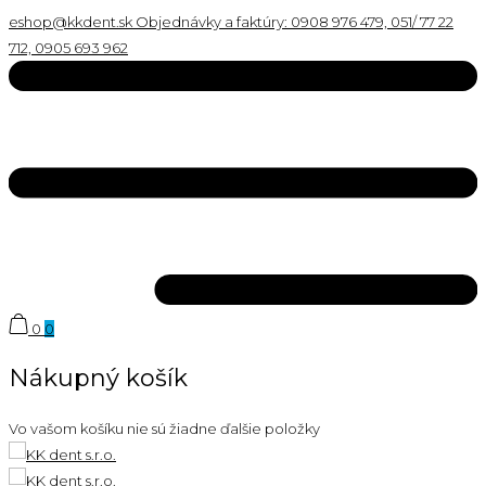
eshop@kkdent.sk
Objednávky a faktúry: 0908 976 479, 051/ 77 22
712, 0905 693 962
0
0
Nákupný košík
Vo vašom košíku nie sú žiadne ďalšie položky