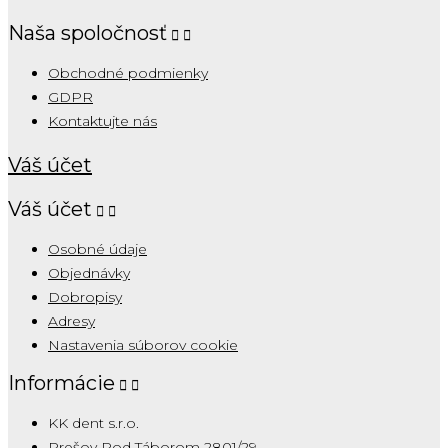
Naša spoločnosť


Obchodné podmienky
GDPR
Kontaktujte nás
Váš účet
Váš účet


Osobné údaje
Objednávky
Dobropisy
Adresy
Nastavenia súborov cookie
Informácie


KK dent s.r.o.
Prešov Pod Táborom 2801/29