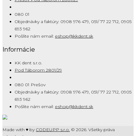
080 01
Objednávky a faktúry: 0908 976 479, 051/ 77 22 712, 0905
693 962
Pošlite nám email:
eshop@kkdent.sk
Informácie
KK dent s.r.o.
Pod Táborom 2801/29
080 01 Prešov
Objednávky a faktúry: 0908 976 479, 051/ 77 22 712, 0905
693 962
Pošlite nám email:
eshop@kkdent.sk
Made with ♥ by
CODEUPP s.r.o.
© 2026. Všetky práva