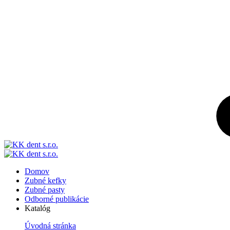
Domov
Zubné kefky
Zubné pasty
Odborné publikácie
Katalóg
Úvodná stránka