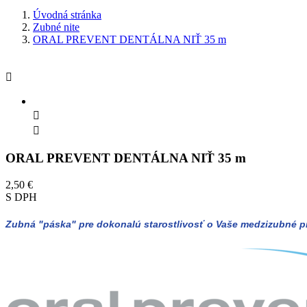
Úvodná stránka
Zubné nite
ORAL PREVENT DENTÁLNA NIŤ 35 m



ORAL PREVENT DENTÁLNA NIŤ 35 m
2,50 €
S DPH
Zubná "páska" pre dokonalú starostlivosť o Vaše medzizubné pri