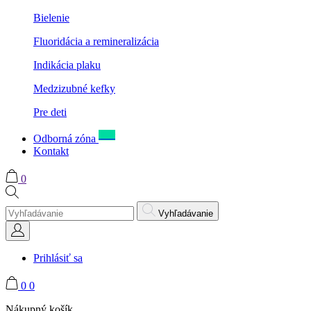
Bielenie
Fluoridácia a remineralizácia
Indikácia plaku
Medzizubné kefky
Pre deti
New
Odborná zóna
Kontakt
0
Vyhľadávanie
Prihlásiť sa
0
0
Nákupný košík