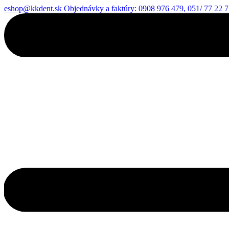
eshop@kkdent.sk
Objednávky a faktúry: 0908 976 479, 051/ 77 22 